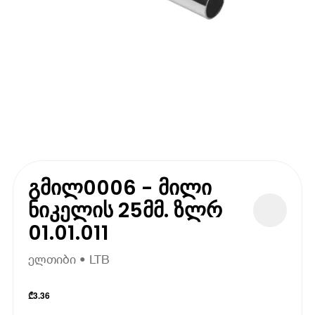
გმილ0006 - მილი
ნიკელის 25მმ. ზლრ
01.01.011
ელთიბი • LTB
₾
3.36