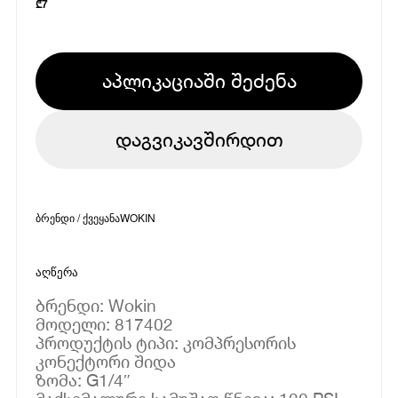
₾
7
აპლიკაციაში შეძენა
დაგვიკავშირდით
ბრენდი / ქვეყანა
WOKIN
აღწერა
ბრენდი: Wokin
მოდელი: 817402
პროდუქტის ტიპი: კომპრესორის
კონექტორი შიდა
ზომა: G1/4″