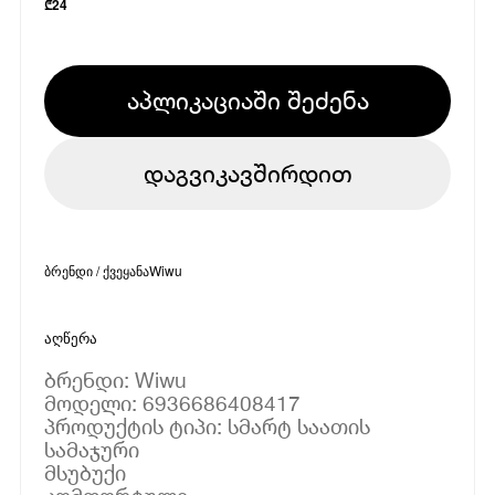
₾
24
აპლიკაციაში შეძენა
დაგვიკავშირდით
ბრენდი / ქვეყანა
Wiwu
აღწერა
ბრენდი: Wiwu
მოდელი: 6936686408417
პროდუქტის ტიპი: სმარტ საათის
სამაჯური
მსუბუქი