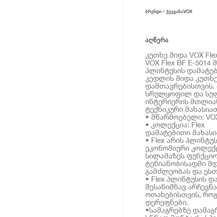
ბრენდი / ქვეყანა
VOX
აღწერა
კუთხე შიდა VOX Flex
VOX Flex BF E-5014
პლინტუსის დამატებ
კედლის შიდა კუთხე
დამთავრებისთვის. 
სრულყოფილ და სუფ
ინტერიერის მთლია
ტექნიკური მახასია
• მწარმოებელი: VO
• კოლექცია: Flex
დამატებითი მახას
• Flex არის პლინტ
ეკონომიური კოლექც
სილამაზეს ფუნქცი
ტენიანობისადმი მ
გამძლეობას და ესთ
• Flex პლინტუსის დ
შესანიშნავ არჩევნ
ოთახებისთვის, როგ
დერეფნები.
•სამაგრებზე დამაგ