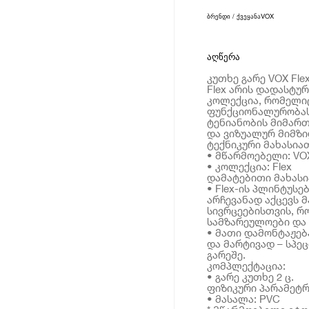
ბრენდი / ქვეყანა
VOX
აღწერა
კუთხე გარე VOX Flex
Flex არის დადასტუ
კოლექცია, რომელიც
ფუნქციონალურობას
ტენიანობის მიმარ
და ვიზუალურ მიმზ
ტექნიკური მახასია
• მწარმოებელი: VO
• კოლექცია: Flex
დამატებითი მახას
• Flex-ის პლინტუს
არჩევანად აქცევს 
სივრცეებისთვის, რ
სამზარეულოები და
• მათი დამონტაჟებ
და მარტივად – სპე
გარეშე.
კომპლექტაცია:
• გარე კუთხე 2 ც.
ფიზიკური პარამეტრ
• მასალა: PVC