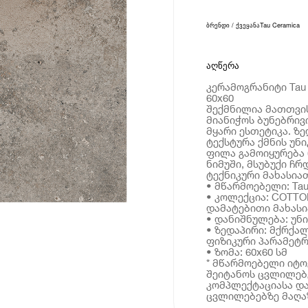
ბრენდი / ქვეყანა
Tau Ceramica
აღწერა
კერამოგრანიტი Tau
60x60
შექმნილია მათთვის
მიანიჭოს ბუნებრივ
მყარი ესთეტიკა. ზ
ტექსტურა ქმნის უ
ფილა გამოიყურება 
ნიმუში, მსუბუქი ჩ
ტექნიკური მახასია
• მწარმოებელი: Tau
• კოლექცია: COTT
დამატებითი მახას
• დანიშნულება: უნ
• ზედაპირი: მქრქა
ფიზიკური პარამეტრ
• ზომა: 60x60 სმ
* მწარმოებელი იტ
შეიტანოს ცვლილებე
კომპლექტაციასა და
ცვლილებებზე მაღაზ