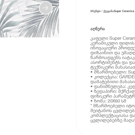
ბრენდი / ქვეყანა
Super Ceramica
აღწერა
კაფელი Super Cera
კერამიკული ფილის 
ინოვაციური პროდუ
დიზაინით და უმაღლ
წარმოადგენს იატა
ასორტიმენტს და და
ტექნიკური მახასია
• მწარმოებელი: Sup
• კოლექცია: GARDE
დამატებითი მახას
• დანიშნულება: კე
• ზედაპირი: მქრქა
ფიზიკური პარამეტრ
• ზომა: 20X60 სმ
* მწარმოებელი იტ
შეიტანოს ცვლილებე
კომპლექტაციასა და
ცვლილებებზე მაღაზ