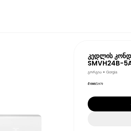
კედლის კონდ
SMVH24B-5A
გორგია • Gorgia
₾
2479
₾
1595