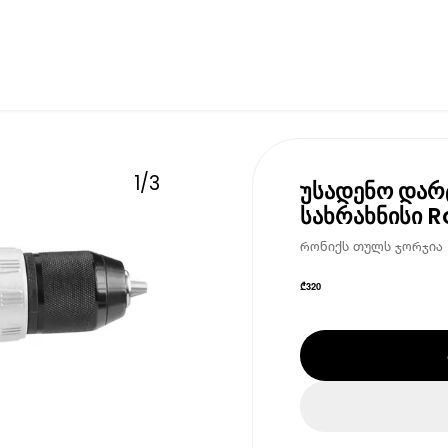
1
/
3
უსადენო დარ
სახრახნისი R
რონიქს თულს ჯორჯია • 
₾
320