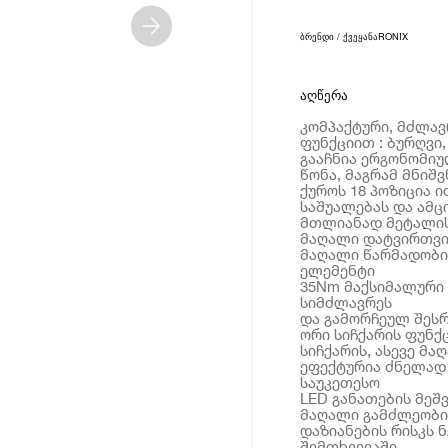
ბრენდი / ქვეყანა
RONIX
აღწერა
კომპაქტური, მძლავ
ფუნქციით : ბურღვი
გააჩნია ერგონომიუ
წონა, მაგრამ მნიშ
ქუროს 18 პოზიცია 
საშუალებას და ამც
მთლიანად მეტალის
მაღალი დატვირთვის
მაღალი წარმადობის
ელემენტი
35Nm მაქსიმალური 
სიმძლავრეს
და გამორჩეულ შეს
ორი სიჩქარის ფუნქ
სიჩქარის, ასევე მ
ეფექტურია ძნელად
საუკეთესო
LED განათების მეშ
მაღალი გამძლეობის
დაზიანების რისკს 
შემთხვევაში