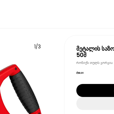
1
/
3
მეტალის საზო
50მ
რონიქს თულს ჯორჯია • 
₾
69.91