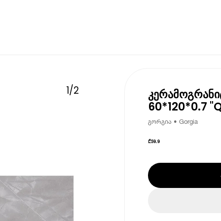
1
/
2
კერამოგრანიტ
60*120*0.7 "Q
გორგია • Gorgia
₾
59.9