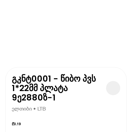
გკნტ0001 - წიბო პვს
1*22მმ პლატა
9ე2880ზ-1
ელთიბი • LTB
₾
0.19