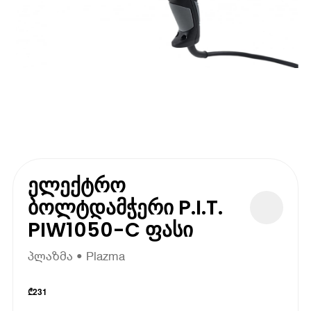
ელექტრო
ბოლტდამჭერი P.I.T.
PIW1050-C ფასი
პლაზმა • Plazma
₾
231