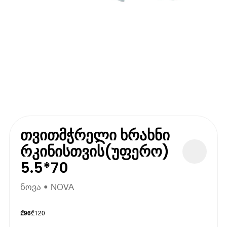
თვითმჭრელი ხრახნი
რკინისთვის(უფერო)
5.5*70
ნოვა • NOVA
₾
120
₾
96