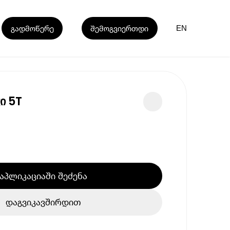
გადმოწერე
შემოგვიერთდი
EN
ი 5T
აპლიკაციაში შეძენა
დაგვიკავშირდით