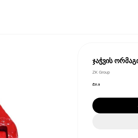
ჯაჭვის ორმაგ
ZK Group
₾
31.9