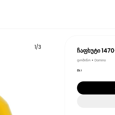
1
/
3
ჩაფხუტი 147
დომინო • Domino
₾
8.1