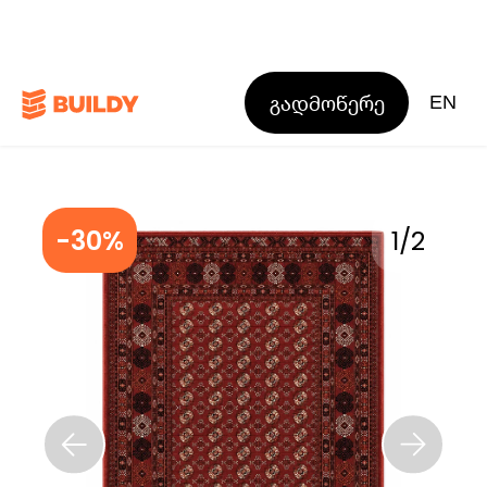
გადმოწერე
EN
-30%
1
/
2