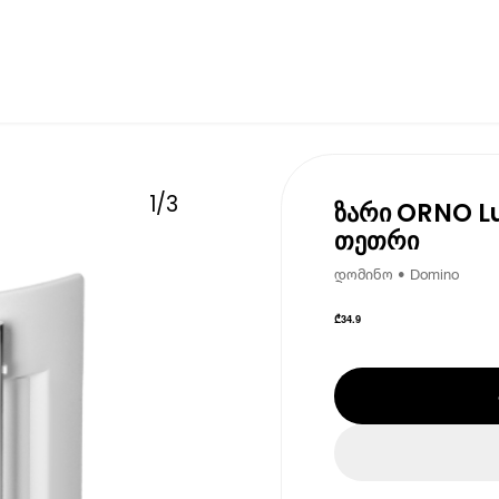
1
/
3
ზარი ORNO L
თეთრი
დომინო • Domino
₾
34.9