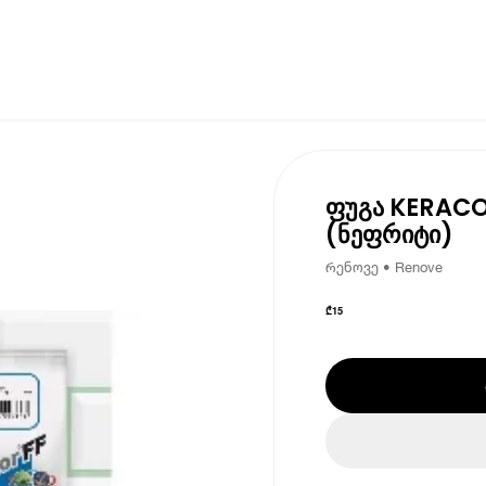
ფუგა KERACO
(ნეფრიტი)
რენოვე • Renove
₾
15