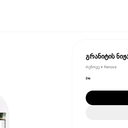
გრანიტის ნი
რენოვე • Renove
₾
48