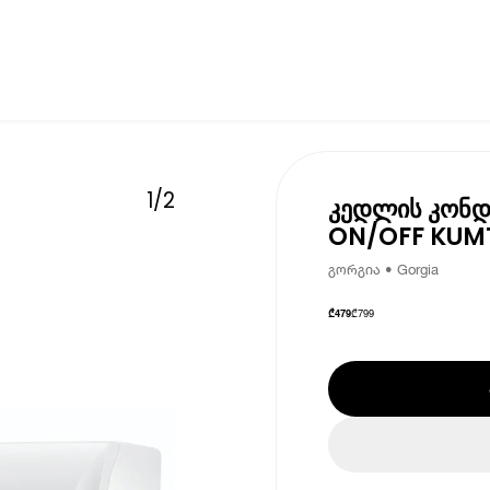
1
/
2
კედლის კონ
ON/OFF KUM
გორგია • Gorgia
₾
799
₾
479