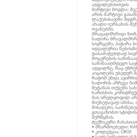
ადგილებისთვის
მარტივი მოვლა: შე
არის მარტივი გასა
ლაქებისადმი მდგრა
ახალი იერსახის შე
ოჯახებში.
მრავალმხრივი ზომა:
ხალიჩა მრავალმხრი
სივრცეში, პატარა 
იდეალურია ნებისმ
დასამატებლად სივრ
მოცურების საწინაა
საწინააღმდეგო საყ
ადგილზე, რაც უზრ
აიცილებს უბედურ შ
რატომ უნდა ავირჩიო
ხალიჩის არჩევა ნი
შეტანას თქვენს სა
ხარისხის კონსტრუქ
მას სრულყოფილ არ
მიუხედავად იმისა,
მისაღები, საძინებე
გთავაზობთ სტილის
შერწყმას.
ტექნიკური მახასია
• მწარმოებელი: KA
• კოლექცია: OKSI
• საოს სიმაღლე: 6.5