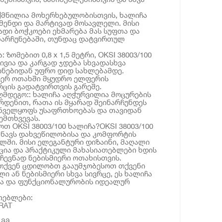
ქმნილია მოხერხებულობისთვის, ხალიჩა
წმენდი და მარტივად მოსავლელი. მისი
დი ბოჭკოები ეხმარება მას სუფთა და
ნარჩუნებაში, თუნდაც დატვირთულ
 ზომებით 0,8 x 1,5 მეტრი, OKSI 38003/100
ვია და კარგად ჯდება სხვადასხვა
ბინებიდან უფრო დიდ სახლებამდე.
იერ ოთახში მყუდრო ელფერის
ცის გადატვირთვის გარეშე.
ღმდეგო:: ხალიჩა აღჭურვილია მოცურების
რდენით, რათა ის მყარად შეინარჩუნდეს
უნველყოფს უსაფრთხოებას და თავიდან
ემთხვევას.
თ OKSI 38003/100 ხალიჩა?OKSI 38003/100
შნავს დახვეწილობისა და კომფორტის
ხლში. მისი ელეგანტური დიზაინი, მაღალი
ცია და პრაქტიკული მახასიათებლები ხდის
ჩევნად ნებისმიერი ოთახისთვის.
 თქვენ ცდილობთ გააუმჯობესოთ თქვენი
ლი ან ნებისმიერი სხვა სივრცე, ეს ხალიჩა
ა და ფუნქციონალურობის იდეალურ
თებლები:
RAT
 მმ