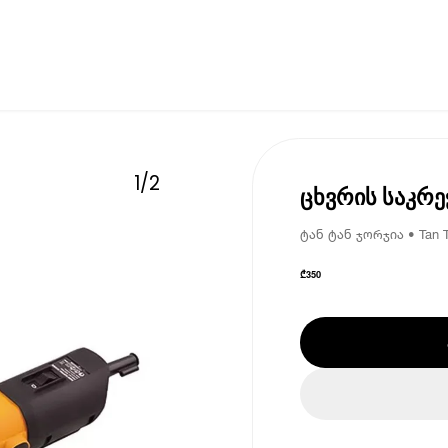
1
/
2
ცხვრის საკრ
ტან ტან ჯორჯია • Tan T
₾
350