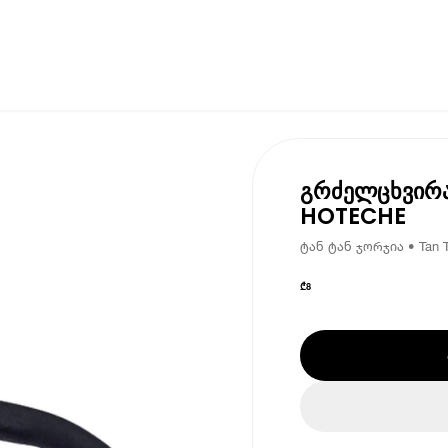
გრძელცხვირა 
HOTECHE
ტან ტან ჯორჯია • Tan T
₾
8