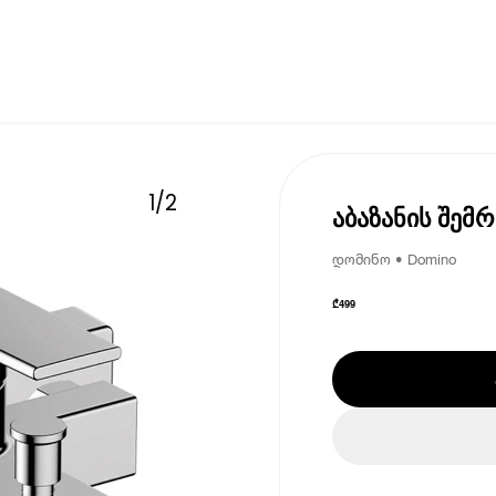
1
/
2
აბაზანის შემ
დომინო • Domino
₾
499