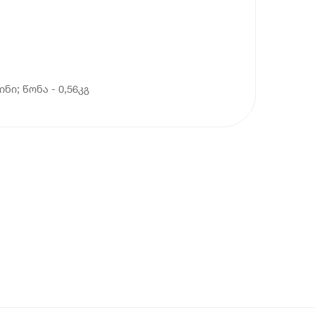
ნი; წონა - 0,56კგ