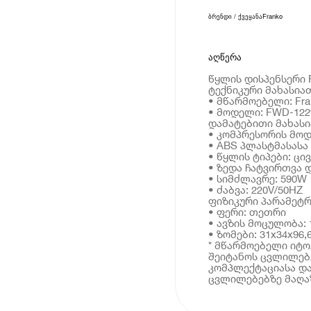
ბრენდი / ქვეყანა
Franko
აღწერა
წყლის დისპენსერი 
ტექნიკური მახასია
• მწარმოებელი: Fra
• მოდელი: FWD-12
დამატებითი მახას
• კომპრესორის მოდ
• ABS პლასტმასასა
• წყლის ტიპები: ცი
• ზედა ჩატვირთვა 
• სიმძლავრე: 590W
• ძაბვა: 220V/50HZ
ფიზიკური პარამეტრ
• ფერი: თეთრი
• ავზის მოცულობა: 
• ზომები: 31x34x96,
* მწარმოებელი იტ
შეიტანოს ცვლილებე
კომპლექტაციასა და
ცვლილებებზე მაღაზ