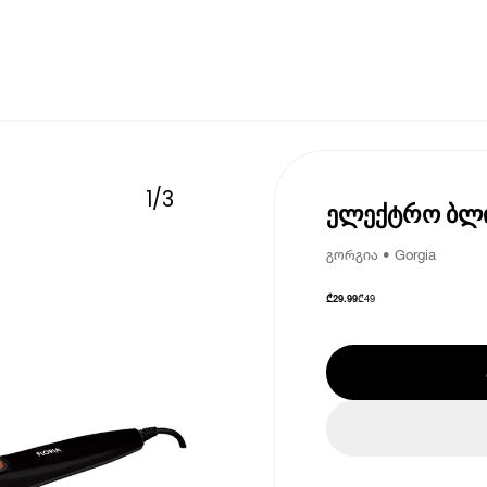
1
/
3
ელექტრო ბლი
გორგია • Gorgia
₾
49
₾
29.99