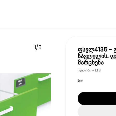
1
/
5
ფსვლ4135 - გ
სავლელის. ფ
მარცხენა
ელთიბი • LTB
₾
8.5