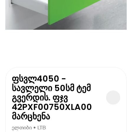
ფსვლ4050 -
სავლელი 50სმ ტემ
გვერდის. ფჯვ
42PXF00750XLA00
მარცხენა
ელთიბი • LTB