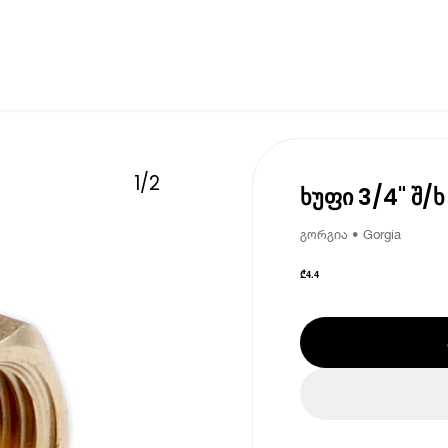
1
/
2
ხუფი 3/4" შ/
გორგია • Gorgia
₾
4.4