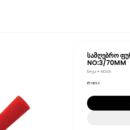
სამღებრო ფუ
NO:3/70MM
ნოვა • NOVA
₾
8.9
₾
7.12