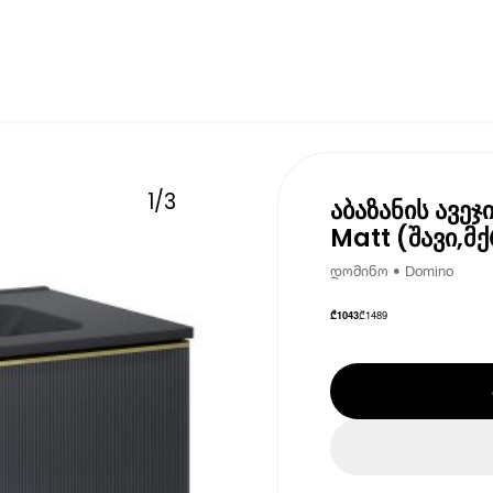
1
/
3
აბაზანის ავეჯი
Matt (შავი,მ
დომინო • Domino
₾
1489
₾
1043