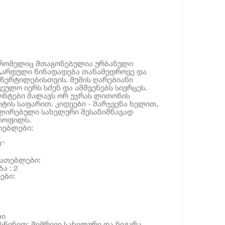
 რომელიც შთაგონებულია ურბანული
ნგარდული წინადადება თანამედროვე და
წერტილებისთვის. შუშის ღარებიანი
ეულო იერს სძენ და ამშვენებს სივრცეს.
ნტები მალავს ორ უჯრას ლითონის
ტის საფარით. კიდეები - მარჯვენა ხელით,
ირებული სახელური შესანიშნავად
პროფილს.
თებლები:
a
''
იათებლები:
ა : 2
ები:
ლი
წინეთ: შემრევი,სახელური და ნიჟარა