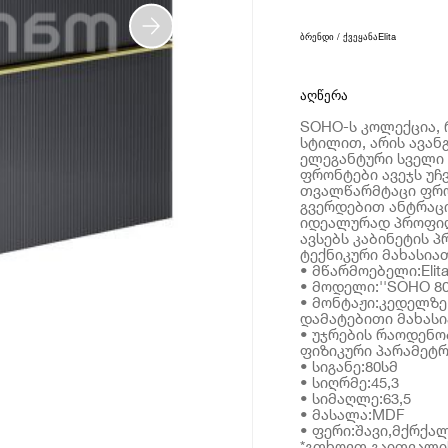
ბრენდი / ქვეყანა
Elita
აღწერა
SOHO-ს კოლექცია,
სტილით, არის ავა
ელეგანტური სველი 
ფრონტები ავეჯს უჩვ
თვალწარმტაცი ფრო
გვერდებით ანტრაცი
იდეალურად პროფილ
ავსებს კაბინეტის 
ტექნიკური მახასია
• მწარმოებელი:Elit
• მოდელი:''SOHO 80
• მონტაჟი:კედელზე
დამატებითი მახას
• უჯრების რაოდენობ
ფიზიკური პარამეტრ
• სიგანე:80სმ
• სიღრმე:45,3
• სიმაღლე:63,5
• მასალა:MDF
• ფერი:შავი,მქრქა
*გთხოვთ გაითვალის