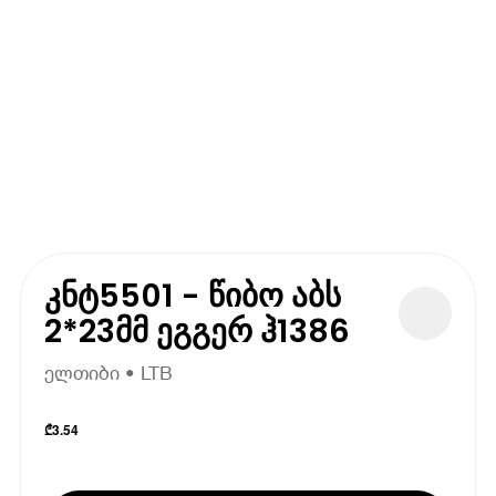
კნტ5501 - წიბო აბს
2*23მმ ეგგერ ჰ1386
ელთიბი • LTB
₾
3.54