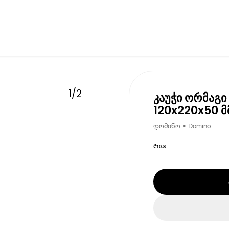
1
/
2
კაუჭი ორმაგ
120x220x50 მ
დომინო • Domino
₾
10.8