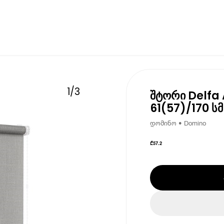
1
/
3
შტორი Delfa
61(57)/170 ს
დომინო • Domino
₾
57.2