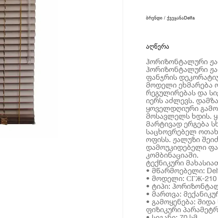
ბრენდი / ქვეყანა
Delfa
აღწერა
ჰორიზონტალური ჟალ
ჰორიზონტალური ჟალ
ფანჯრის დეკორატი
მოდელი ეხმარება 
რეგულირებას და ს
იერს აძლევს. დამზ
ყოველდღიური გამო
მოსავლელს ხდის. ყ
მარტივად ერგება ს
საცხოვრებელ ოთახს
ოფისს. ჟალუზი შეი
დამოუკიდებელი ფან
კომბინაციაში.
ტექნიკური მახასია
• მწარმოებელი: Del
• მოდელი: СГЖ-210
• ტიპი: ჰორიზონტა
• მართვა: მექანიკუ
• გამოყენება: შიდა
ფიზიკური პარამეტრ
• სიგანე: 70 სმ