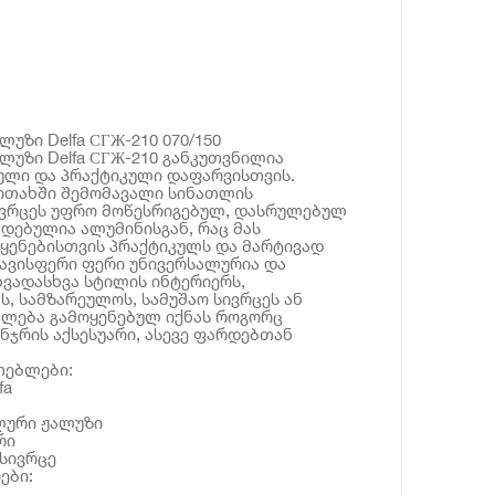
უზი Delfa СГЖ-210 070/150
უზი Delfa СГЖ-210 განკუთვნილია
ული და პრაქტიკული დაფარვისთვის.
ოთახში შემომავალი სინათლის
ივრცეს უფრო მოწესრიგებულ, დასრულებულ
ადებულია ალუმინისგან, რაც მას
ყენებისთვის პრაქტიკულს და მარტივად
ავისფერი ფერი უნივერსალურია და
ხვადასხვა სტილის ინტერიერს,
, სამზარეულოს, სამუშაო სივრცეს ან
ძლება გამოყენებულ იქნას როგორც
ჯრის აქსესუარი, ასევე ფარდებთან
თებლები:
fa
ლური ჟალუზი
რი
 სივრცე
ები: