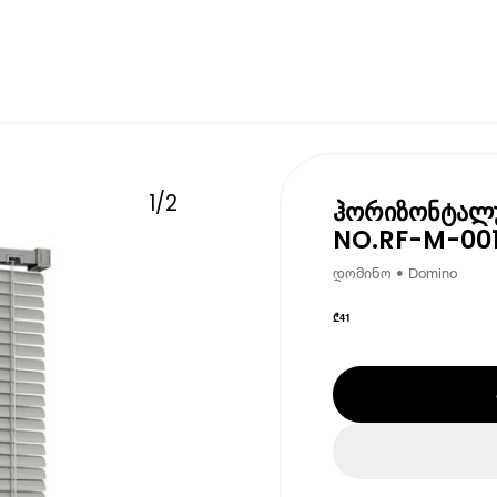
1
/
2
ჰორიზონტალუ
NO.RF-M-001
დომინო • Domino
₾
41