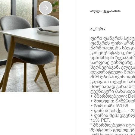
ბრენდი / ქვეყანა
Delfa
აღწერა
ფირი ფანჯრის სტატი
ფანჯრის ფირი არის
წარმოადგენს სპეცი
გარეშე! სტატიკური 
ნებისმიერ ზედაპირზ
საოფისე ტიხრებზე,
შეღწევისგან, ელეგ
დეკორატიული მოპირ
მიზნებისათვის. ფი
გაუსვათ თქვენი სა
მთლიანად განაახლ
ტექნიკური მახასიე
• მწარმოებელი: Del
• მოდელი: S4526ფი
• ზომა: 45x150 სმ
• ფირის სისქე: + - 
• ფირის შემადგენლ
15% PET.
* მწარმოებელი იტ
შეიტანოს ცვლილებე
კომპლექტაციასა და