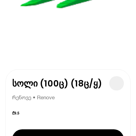
სოლი (100ც) (18ც/ყ)
რენოვე • Renove
₾
9.5