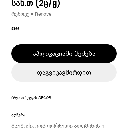
სახ.თ (2ც/ყ)
რენოვე • Renove
₾
166
აპლიკაციაში შეძენა
დაგვიკავშირდით
ბრენდი / ქვეყანა
DÉCOR
აღწერა
მსუბუქი, კომფორტული ალუმინის h