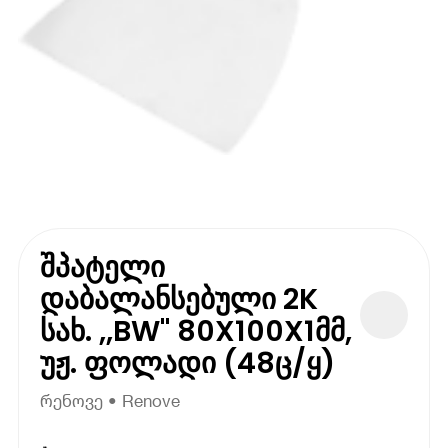
შპატელი
დაბალანსებული 2K
სახ. ,,BW" 80X100X1მმ,
უჟ. ფოლადი (48ც/ყ)
რენოვე • Renove