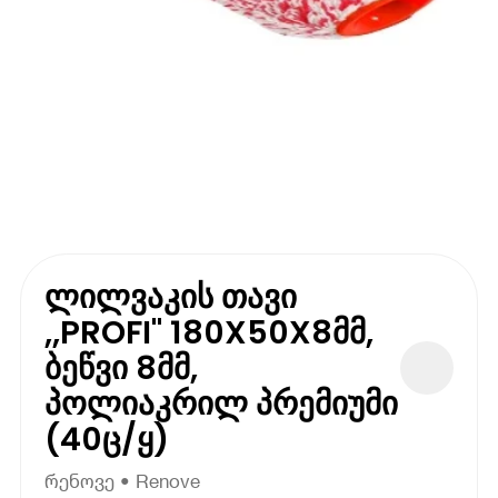
ლილვაკის თავი
,,PROFI" 180X50X8მმ,
ბეწვი 8მმ,
პოლიაკრილ პრემიუმი
(40ც/ყ)
რენოვე • Renove