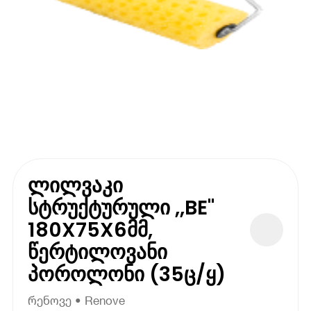
ლილვაკი
სტრუქტურული ,,BE"
180X75X6მმ,
წერტილოვანი
პოროლონი (35ც/ყ)
რენოვე • Renove