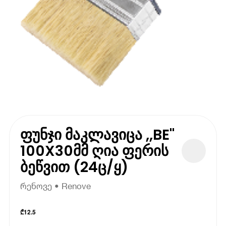
ფუნჯი მაკლავიცა ,,BE"
100X30მმ ღია ფერის
ბეწვით (24ც/ყ)
რენოვე • Renove
₾
12.5