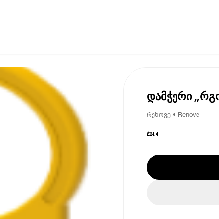
დამჭერი ,,რგ
რენოვე • Renove
₾
24.4