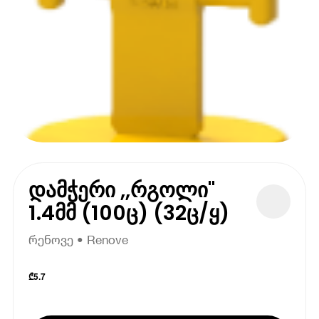
დამჭერი ,,რგოლი"
1.4მმ (100ც) (32ც/ყ)
რენოვე • Renove
₾
5.7