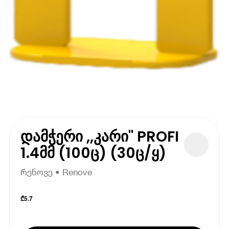
დამჭერი ,,კარი" PROFI
1.4მმ (100ც) (30ც/ყ)
რენოვე • Renove
₾
5.7