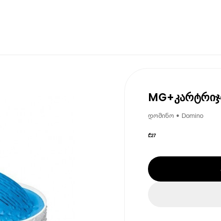
MG+კარტრიჯი
დომინო • Domino
₾
27